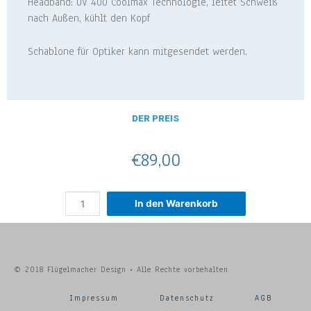
Headband: UV 400 Coolmax Technologie, leitet Schweiß
nach Außen, kühlt den Kopf
Schablone für Optiker kann mitgesendet werden.
DER PREIS
€
89,00
In den Warenkorb
© 2018 Flügelmacher Design • Alle Rechte vorbehalten
Impressum
Datenschutz
AGB