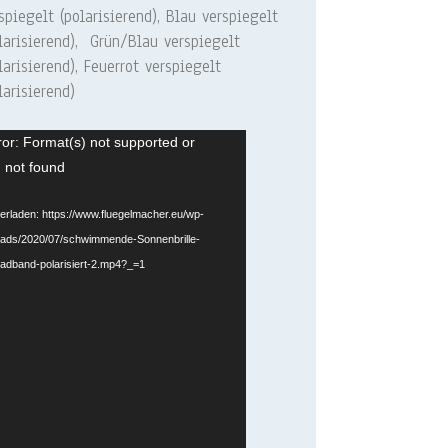
spiegelt (polarisierend), Blau verspiegelt
larisierend), Grün/Blau verspiegelt
larisierend), Feuerrot verspiegelt
larisierend)
or: Format(s) not supported or
 not found
terladen: https://www.fluegelmacher.eu/wp-
oads/2020/07/schwimmende-Sonnenbrille-
eadband-polarisiert-2.mp4?_=1