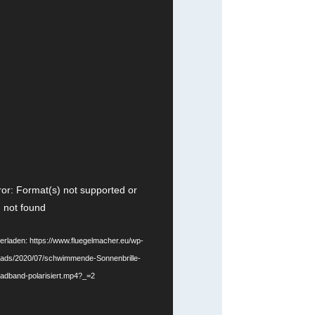
or: Format(s) not supported or
 not found
terladen: https://www.fluegelmacher.eu/wp-
oads/2020/07/schwimmende-Sonnenbrille-
eadband-polarisiert.mp4?_=2