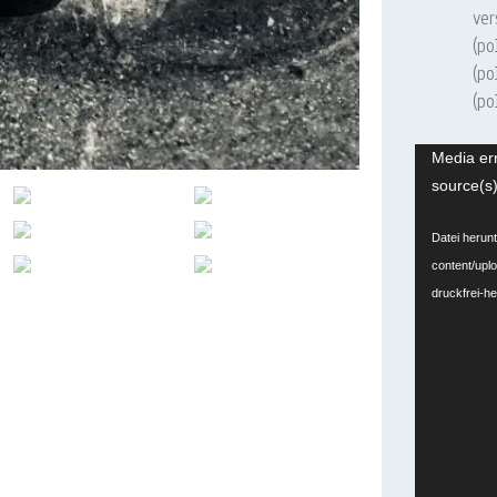
ver
(po
(po
(po
Video-
Media err
Player
source(s)
Datei herun
content/upl
druckfrei-h