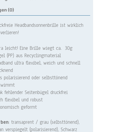
en (0)
ckfreie Headbandsonnenbrille ist wirklich
verlieren!
ra leicht! Eine Brille wiegt ca. 30g
el (PP) aus Recyclingmaterial
dband ultra flexibel, weich und schnell
cknend
s polarisierend oder selbsttönend
hwimmt
k fehlender Seitenbügel druckfrei
h flexibel und robust
gonomisch geformt
rben
: transaprent / grau (selbsttönend),
an verspiegelt (polarisierend), Schwarz