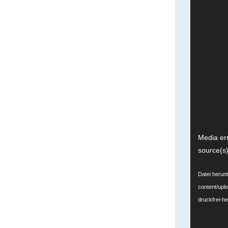
Video-
Media err
Player
source(s)
Datei herun
content/upl
druckfrei-h