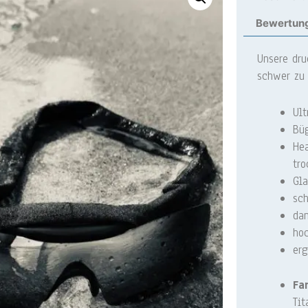
Bewertung
Unsere dru
schwer zu 
Ult
Büg
Hea
tro
Gla
sc
dan
hoc
er
Fa
Tit